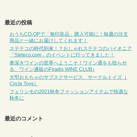
最近の投稿
おうちCO-OPで「無印良品」購入可能に！毎週の注文
商品と一緒にお届けしてくれます！
ステテコの時代到来！？おしゃれステテコのパイオニア
「Steteco.com」のイベントに行ってきました！
奥深きワインの世界へようこそ！ワイン通をも唸らせ
る、ワイン通販のFiradis WINE CLUB♪
大型おもちゃのサブスクサービス、サークルトイズ（
Circle Toys）
フェリシモの2021秋冬ファッションアイテムで快適な
秋冬に
最近のコメント