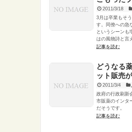
2011/3/18
3月は卒業もそ
す。同僚への急
というシーンも
はの風物詩と言
記事を読む
どうなる
ット販売
2011/3/4
政府の行政刷新会
市販薬のインタ
だそうです。
記事を読む