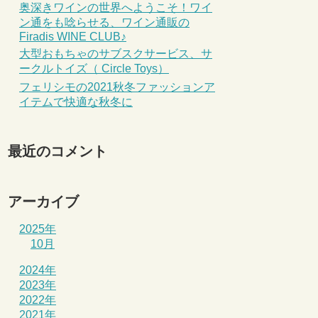
奥深きワインの世界へようこそ！ワイ
ン通をも唸らせる、ワイン通販の
Firadis WINE CLUB♪
大型おもちゃのサブスクサービス、サ
ークルトイズ（ Circle Toys）
フェリシモの2021秋冬ファッションア
イテムで快適な秋冬に
最近のコメント
アーカイブ
2025年
10月
2024年
2023年
2022年
2021年