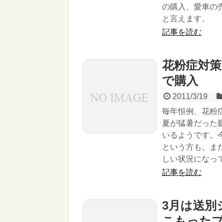
の購入、愛車の
と言えます。
記事を読む
花粉症対
で購入
2011/3/19
毎年恒例、花粉
夏が猛暑だった
いるようです。
という方も。ま
しい状況になっ
記事を読む
3月は送別
こもった