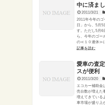
中に済ま
2011/3/21
2011年今年の
日」から、5月
す。ただし5月
ら、今年のゴール
の≪１０連休≫
記事を読む
愛車の査
スが便利
2011/3/20
エコカー補助金
売台数が増えた
増えてきている
車市場が盛り上