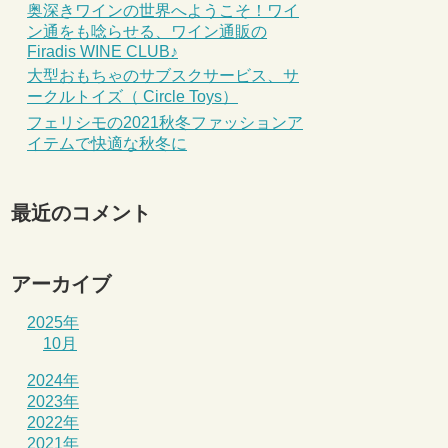
奥深きワインの世界へようこそ！ワイ
ン通をも唸らせる、ワイン通販の
Firadis WINE CLUB♪
大型おもちゃのサブスクサービス、サ
ークルトイズ（ Circle Toys）
フェリシモの2021秋冬ファッションア
イテムで快適な秋冬に
最近のコメント
アーカイブ
2025年
10月
2024年
2023年
2022年
2021年