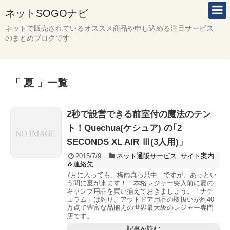
ネットSOGOナビ
ネットで販売されているオススメ商品や申し込める注目サービス
のまとめブログです
「 夏 」一覧
2秒で設営できる前室付の魔法のテン
ト！Quechua(ケシュア) の｢2
SECONDS XL AIR Ⅲ(3人用)」
2015/7/9
ネット通販サービス
,
サイト案内
＆連絡先
7月に入っても、梅雨真っ只中...ですが、あっとい
う間に夏が来ます！！本格レジャー突入前に夏の
キャンプ用品を買い揃えておきましょう。「ナチ
ュラム」は釣り、アウトドア用品の取扱いが約40
万点で豊富な品揃えの世界最大級のレジャー専門
店です。
記事を読む