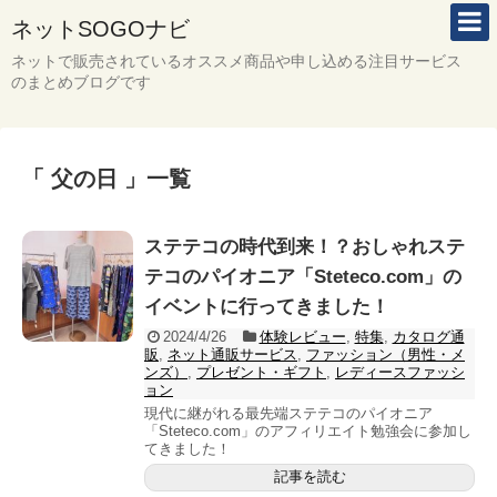
ネットSOGOナビ
ネットで販売されているオススメ商品や申し込める注目サービス
のまとめブログです
「 父の日 」一覧
ステテコの時代到来！？おしゃれステ
テコのパイオニア「Steteco.com」の
イベントに行ってきました！
2024/4/26
体験レビュー
,
特集
,
カタログ通
販
,
ネット通販サービス
,
ファッション（男性・メ
ンズ）
,
プレゼント・ギフト
,
レディースファッシ
ョン
現代に継がれる最先端ステテコのパイオニア
「Steteco.com」のアフィリエイト勉強会に参加し
てきました！
記事を読む