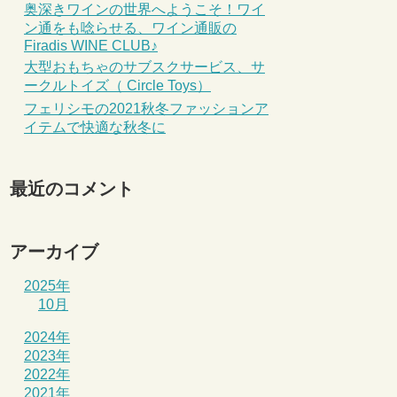
奥深きワインの世界へようこそ！ワイ
ン通をも唸らせる、ワイン通販の
Firadis WINE CLUB♪
大型おもちゃのサブスクサービス、サ
ークルトイズ（ Circle Toys）
フェリシモの2021秋冬ファッションア
イテムで快適な秋冬に
最近のコメント
アーカイブ
2025年
10月
2024年
2023年
2022年
2021年