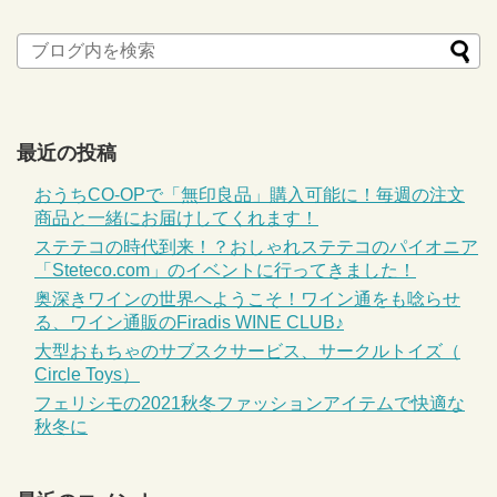
最近の投稿
おうちCO-OPで「無印良品」購入可能に！毎週の注文
商品と一緒にお届けしてくれます！
ステテコの時代到来！？おしゃれステテコのパイオニア
「Steteco.com」のイベントに行ってきました！
奥深きワインの世界へようこそ！ワイン通をも唸らせ
る、ワイン通販のFiradis WINE CLUB♪
大型おもちゃのサブスクサービス、サークルトイズ（
Circle Toys）
フェリシモの2021秋冬ファッションアイテムで快適な
秋冬に