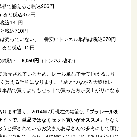
品で揃えると税込906円
ると税込873円
税込131円
と税込710円
は売っていない、一番安いトンネル単品は税込370円
えると税込115円
合の総額：
6,059円
（トンネル含む）
して販売されているため、レール単品で全て揃えるより
安く買える計算になります。「駅とつながる大鉄橋レー
り単品で買うよりもセットで買った方が安上がりになる
ります通り、2014年7月現在の結論は『
プラレールを
サイトで、単品ではなくセット買いがオススメ
』となり
おうと探されているお父さんお母さんの参考にして頂け
法をご存知でしたら、ぜひ教えて頂ければありがたいで