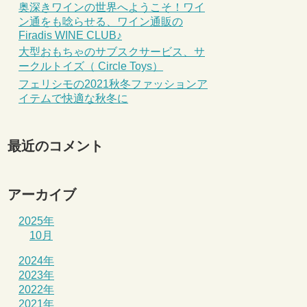
奥深きワインの世界へようこそ！ワイ
ン通をも唸らせる、ワイン通販の
Firadis WINE CLUB♪
大型おもちゃのサブスクサービス、サ
ークルトイズ（ Circle Toys）
フェリシモの2021秋冬ファッションア
イテムで快適な秋冬に
最近のコメント
アーカイブ
2025年
10月
2024年
2023年
2022年
2021年