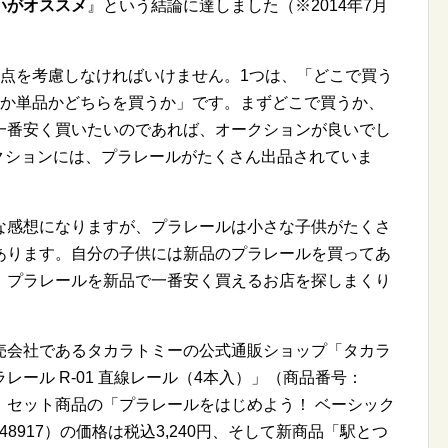
いがオススメ
』という結論に達しました（※2014年7月
の点を考慮しなければいけません。1つは、「どこで買う
トか単品かどちらを買うか」です。まずどこで買うか、
一番安く買いたいのであれば、オークションが良いでし
ークションには、プラレールがたくさん出品されていま
な感想になりますが、プラレールは小さな子供がたくさ
あります。自分の子供には新品のプラレールを買ってあ
、プラレールを新品で一番安く買えるお店を探しまくり
売会社であるタカラトミーの公式通販ショップ「タカラ
ール R-01 直線レール（4本入）」（商品番号：
378円、セット商品の「プラレールをはじめよう！ ベーシック
48917）の価格は税込3,240円、そして新商品「駅とつ