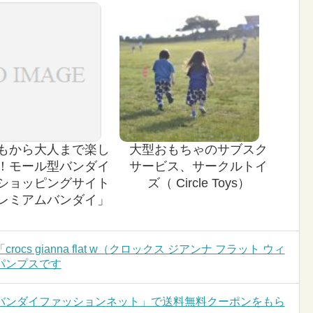
もから大人まで楽し
大型おもちゃのサブスク
！モール型バンダイ
サービス、サークルトイ
ショッピングサイト
ズ（ Circle Toys）
レミアムバンダイ」
s gianna flat w（クロックス ジアンナ フラット ウィ
パンプスです
バンダイファッションネット」で送料無料クーポンをもら