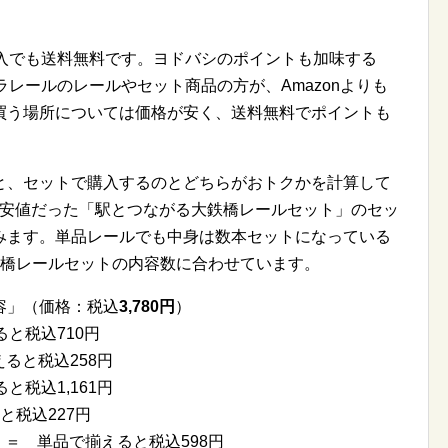
購入でも送料無料です。ヨドバシのポイントも加味する
ラレールのレールやセット商品の方が、Amazonよりも
買う場所については価格が安く、送料無料でポイントも
。
と、セットで購入するのとどちらがおトクかを計算して
で最安値だった「駅とつながる大鉄橋レールセット」のセッ
みます。単品レールでも中身は数本セットになっている
鉄橋レールセットの内容数に合わせています。
容」（価格：税込
3,780円
）
と税込710円
えると税込258円
と税込1,161円
と税込227円
 ＝ 単品で揃えると税込598円