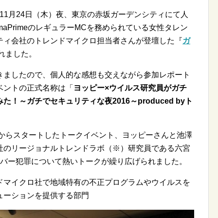
6年11月24日（木）夜、東京の赤坂ガーデンシティにて人
maPrimeのレギュラーMCを務められている女性タレン
ティ会社のトレンドマイクロ担当者さんが登壇した『
ガ
れました。
頂きましたので、個人的な感想も交えながら参加レポート
ベントの正式名称は「
ヨッピー×ウイルス研究員がガチ
～ガチでセキュリティな夜2016～produced byト
分からスタートしたトークイベント、ヨッピーさんと池澤
社のリージョナルトレンドラボ（※）研究員である六宮
イバー犯罪について熱いトークが繰り広げられました。
ドマイクロ社で地域特有の不正プログラムやウイルスを
ューションを提供する部門