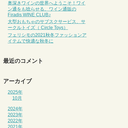
奥深きワインの世界へようこそ！ワイ
ン通をも唸らせる、ワイン通販の
Firadis WINE CLUB♪
大型おもちゃのサブスクサービス、サ
ークルトイズ（ Circle Toys）
フェリシモの2021秋冬ファッションア
イテムで快適な秋冬に
最近のコメント
アーカイブ
2025年
10月
2024年
2023年
2022年
2021年